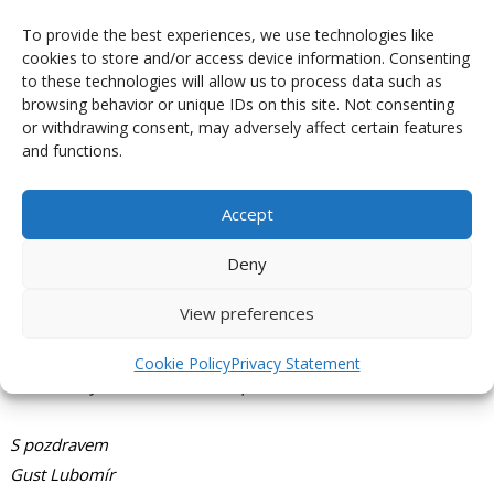
To provide the best experiences, we use technologies like
Moc děkujeme za vstřícnost u předchozí objednávky, dresy se
cookies to store and/or access device information. Consenting
moc líbí, materiál je super, děkujeme za vaši skvělou práci!!!,
to these technologies will allow us to process data such as
prosím vyřiďte všem.
browsing behavior or unique IDs on this site. Not consenting
or withdrawing consent, may adversely affect certain features
and functions.
Hezký den Švábová Marcela
Accept
Deny
BEER WINGS
19. 10. 2018
View preferences
Dobrý den,
dresy včera dorazily a jsou naprosto bezvadný,mockrát vám
Cookie Policy
Privacy Statement
všem děkujeme za bezvadnou práci.
S pozdravem
Gust Lubomír