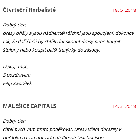
Čtvrteční florbalisté
18. 5. 2018
Dobrý den,
dresy přišly a jsou nádherné! všichni jsou spokojení, dokonce
tak, že další lidé by chtěli dotisknout dresy nebo koupit
štulpny nebo koupit další trenýrky do zásoby.
Děkuji moc.
S pozdravem
Filip Zaorálek
MALEŠICE CAPITALS
14. 3. 2018
Dobry den,
chtel bych Vam tímto poděkovat. Dresy včera dorazily v
pořádku a jsou opravdu nádherné. Vsichni jsou